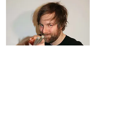
Roman Möller
Gitarre, Schlagzeug