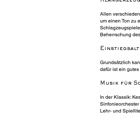
Klangerzeu
Allen verschieden
um einen Ton zu e
Schlagzeugspielen
Beherrschung des
Einstiegsalt
Grundsätzlich ka
dafür ist ein gut
Musik für S
In der Klassik: K
Sinfonieorchester 
Lehr- und Spielliter