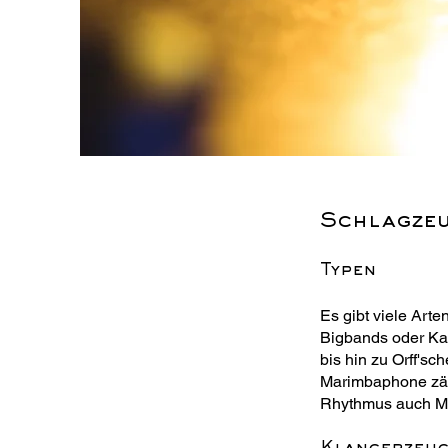
Schlagze
Typen
Es gibt viele Art
Bigbands oder Ka
bis hin zu Orff's
Marimbaphone zäh
Rhythmus auch Me