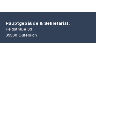
Hauptgebäude & Sekretariat:
Feldstraße 33
33330 Gütersloh
KlangFarbenHaus & Atelier:
Hohenzollernstraße 24
33330 Gütersloh
Telefon:
05241 12590
E-Mail:
info@musik-kunstschule.de