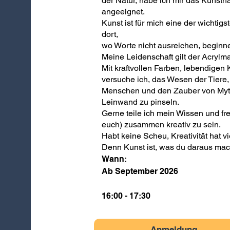
der Natur, habe ich mir das Kunsth
angeeignet.
Kunst ist für mich eine der wichti
dort,
wo Worte nicht ausreichen, beginn
Meine Leidenschaft gilt der Acrylma
Mit kraftvollen Farben, lebendigen 
versuche ich, das Wesen der Tiere, d
Menschen und den Zauber von Myth
Leinwand zu pinseln.
Gerne teile ich mein Wissen und fre
euch) zusammen kreativ zu sein.
Habt keine Scheu, Kreativität hat vi
Denn Kunst ist, was du daraus mac
Wann:
Ab September 2026
16:00 - 17:30
Anmeldung