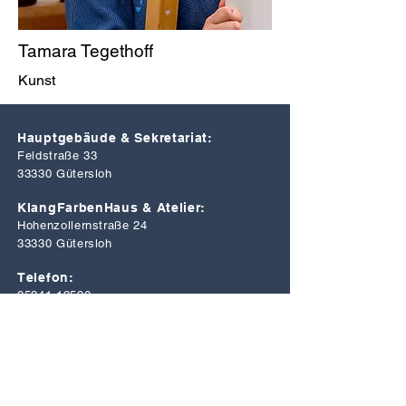
Tamara Tegethoff
Kunst
Hauptgebäude & Sekretariat:
Feldstraße 33
33330 Gütersloh
KlangFarbenHaus & Atelier:
Hohenzollernstraße 24
33330 Gütersloh
Telefon:
05241 12590
E-Mail:
info@musik-kunstschule.de