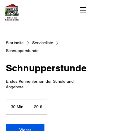
Startseite
Serviceliste
Schnupperstunde
Schnupperstunde
Erstes Kennenlernen der Schule und
Angebote
20
Euro
30 Min.
3
20 €
0
M
i
n
Weiter