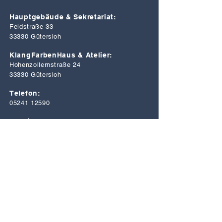
Hauptgebäude & Sekretariat:
Feldstraße 33
33330 Gütersloh
KlangFarbenHaus & Atelier:
Hohenzollernstraße 24
33330 Gütersloh
Telefon:
05241 12590
E-Mail:
info@musik-kunstschule.de